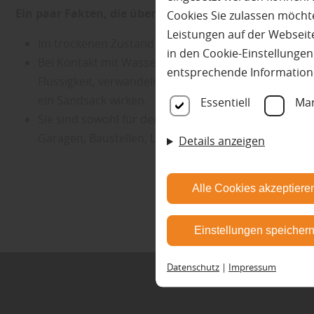
Ein paar Fakten, die überzeugen:
Cookies Sie zulassen möchte
Leistungen auf der Webseite
Im trockenen Zustand sind FloodSax® ultraleicht un
in den Cookie-Einstellunge
Bei Kontakt mit Wasser absorbieren sie in wenige
entsprechende Information
Flüssigkeit, verwandeln sich in einen festen Schutz
ein Sandsack wirken.
Essentiell
Mar
Sie sind sowohl für den Außen- als auch den Innenbere
Garagen, Baustellen, Leckagen.
Details anzeigen
Alle Cookies akzeptiere
Einstellungen speicher
Datenschutz
|
Impressum