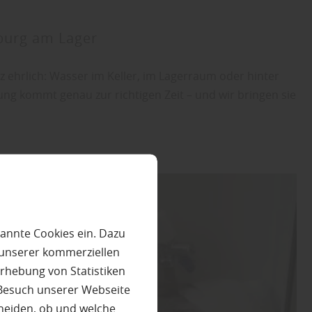
sburg am Lager
 ehrlich: Wasser im Keller, im Lagerraum oder hinter
ng kommt genau zur richtigen Zeit – und wir bringen sie
annte Cookies ein. Dazu
 unserer kommerziellen
rhebung von Statistiken
 Besuch unserer Webseite
heiden, ob und welche