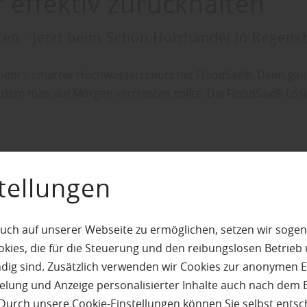
effektiv zurückhalten
cken - jetzt beim Schön Holzhandel in Regen
 „mehr“: smarter Hochwasserschutz mit FloodSax®. Denn ganz
t dem man auf Morgen vertrösten sollte. Die FloodSax®-Lösu
tellungen
t?
uch auf unserer Webseite zu ermöglichen, setzen wir sogen
ies, die für die Steuerung und den reibungslosen Betrieb
g sind. Zusätzlich verwenden wir Cookies zur anonymen E
m, das bei Kontakt mit
pielung und Anzeige personalisierter Inhalte auch nach dem
Durch unsere Cookie-Einstellungen können Sie selbst entsc