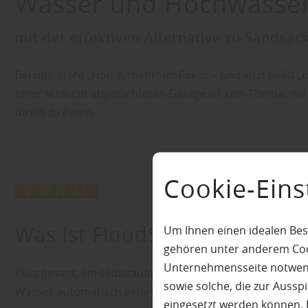
Wasser und Hochwasser 
mit der effektiven Alternative zu Sandsä
Bei uns steht „Holz & mehr“ im Fokus – und jetzt heißt
einer schlecht abgedichteten Garage ist kein Thema, mi
direkt zu Ihnen.
Cookie-Eins
VORTEILE
Was ist FloodSax® überhaup
Um Ihnen einen idealen Bes
gehören unter anderem Cook
Unternehmensseite notwendi
Kurz gesagt: ein selbstaufquellendes Wasserschutzsyste
sowie solche, die zur Auss
Wasser automatisch aktiv wird.
eingesetzt werden können. 