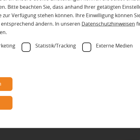
n. Bitte beachten Sie, dass anhand Ihrer getätigten Einstell
 zur Verfügung stehen können. Ihre Einwilligung können Sie
d platzsparend.
n entsprechend ändern. In unseren
Datenschutzhinweisen
fi
n Minuten große Mengen
en.
körper und können so wie
keting
Statistik/Tracking
Externe Medien
ich geeignet: z. B. Keller,
n
n