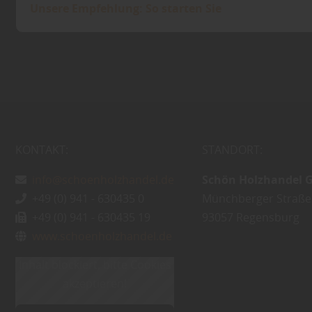
Unsere Empfehlung: So starten Sie
– z. B. Kellereingang, Tür, Fassade, Lagerraum.
– wie hoch muss die Barriere gegen Wasser sein? FloodSax® lassen sich zu Barrieren legen.
– wir beraten Sie, zeigen Ihnen das Produkt und liefern bei Bedarf.
KONTAKT:
STANDORT:
info@schoenholzhandel.de
Schön Holzhandel
+49 (0) 941 - 630435 0
Münchberger Straße
+49 (0) 941 - 630435 19
93057
Regensburg
www.schoenholzhandel.de
Inhalt blockiert, bitte Cookies
akzeptieren!