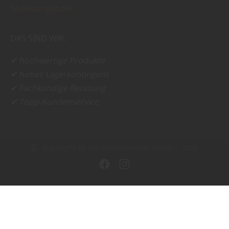
Stellenangebote
DAS SIND WIR:
✔ hochwertige Produkte
✔ hohes Lagerkontingent
✔ Fachkundige Beratung
✔ Topp-Kundenservice
Copyright by Schön Holzhandel GmbH - 2026
In Kooperation mit dem