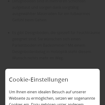
Designböden sind in mehreren Schichten
aufgebaut und sorgen dank sorgfältig
ausgewählter Materialien für ein fußwarmes
Gefühl beim Gehen.
Es gibt Designböden, die speziell für Feuchträume
geeignet sind. Sie wünschen sich einen
Parkettboden im Badezimmer? Mit einem
Designbodenbelag in Holzoptik steht diesem
Wunsch nichts mehr im Weg.
Designböden sind sehr strapazierfähig und
halten damit auch Kindern und Tieren im
Cookie-Einstellungen
Haushalt stand.
Um Ihnen einen idealen Besuch auf unserer
Designböden sind sehr pflegeleicht. Anders als
Webseite zu ermöglichen, setzen wir sogenannte
viele Bodenbeläge aus Naturmaterialien dürfen
Cookies ein. Dazu gehören unter anderem