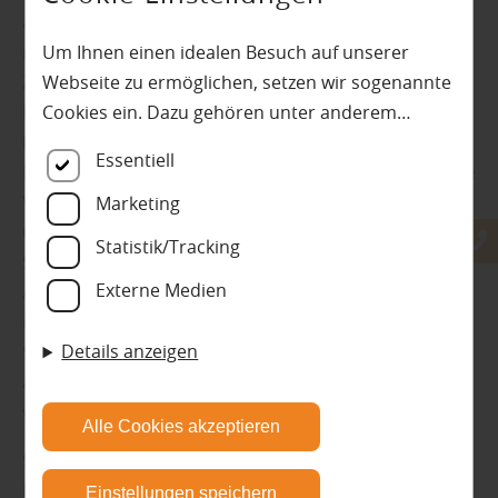
aus dem Holzfachhandel beraten: Hier bekommen Sie
mit Sicherheit die passenden Massivholzdielen für Ihr
Um Ihnen einen idealen Besuch auf unserer
Zuhause. Sie haben sich schon entschieden? Dann
Webseite zu ermöglichen, setzen wir sogenannte
können Sie sich von unseren Anbietern das Parkett
Cookies ein. Dazu gehören unter anderem
liefern lassen. Setzen Sie auf Fachwissen und lange
Cookies, die für die Steuerung und den
Essentiell
Erfahrung im Parketthandel, und verschönern Sie Ihre
reibungslosen Betrieb unserer kommerziellen
Wohnung dauerhaft mit Holzfußböden für jeden
Unternehmensseite notwendig sind. Zusätzlich
Marketing
Geschmack“, so Schön aus Regensburg abschließend.
verwenden wir Cookies zur anonymen Erhebung
Statistik/Tracking
Schön berät Sie gerne und bietet Ihnen kompetente
von Statistiken sowie solche, die zur Ausspielung
Externe Medien
Antworten auf all Ihre Fragen. Hier werden Sie
und Anzeige personalisierter Inhalte auch nach
umfassend beraten und Sie erhalten den Service, den
dem Besuch unserer Webseite eingesetzt
Details anzeigen
Sie brauchen, um Ihre Vorstellung von einem
werden können. Durch unsere Cookie-
ansprechenden und wohnlichen Bodenbelag zu
Einstellungen können Sie selbst entscheiden, ob
verwirklichen.
und welche Cookies Sie zulassen möchten. Bitte
Alle Cookies akzeptieren
beachten Sie, dass anhand Ihrer getätigten
Schön ist Ihr Fachmann für Wohnen und Bauen in der
Einstellungen eventuell nicht alle Leistungen auf
Region Schwandorf, Amberg, Straubing, Kelheim und
Einstellungen speichern