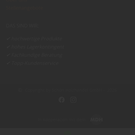
Stellenangebote
DAS SIND WIR:
✔ hochwertige Produkte
✔ hohes Lagerkontingent
✔ Fachkundige Beratung
✔ Topp-Kundenservice
Copyright by Schön Holzhandel GmbH - 2026
In Kooperation mit dem